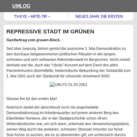
UMLOG
TV-EYE – ARTE-TIP –
NEUES JAHR. DIE ERSTEN
MARADONA
TAGE.
REPRESSIVE STADT IM GRÜNEN
Gastbeitrag vom
grauen Block
.
Seit über zwanzig Jahren gehört die autonome 1. Mai-Demonstration zu
den durchaus liebgewonnenen politischen Ritualen in der langen,
schmalen und sehr seltsamen Aktionistenstadt im Bergischen. Nicht zuletzt
deshalb war die, duch das “Ubutu”-Konzert auf dem Dach des alten
Panzerkreuzers übermittelte, hedonistische Bekundung der Solidarität zum
1. Mai 2001 auch der Startpunkt für urbanistic movement 3000.
Strasse frei für den ersten Mai!
Notorisch startet der absichtsvoll noch nie angemeldete
Demonstrationszug im Arbeiterquartier auf jenem anderen Berg des
Elberfelder Nordens, der in der Stadtgeschichte schon oft ein
Widerständischer war, um sich dann, unterhalb des Versammlungsplatzes,
seinen Weg durch die prekären, schmalen Strassen hinunter zur Nord-
Süd-Achse zu suchen, die es zu überwinden gilt, um schliesslich durchs