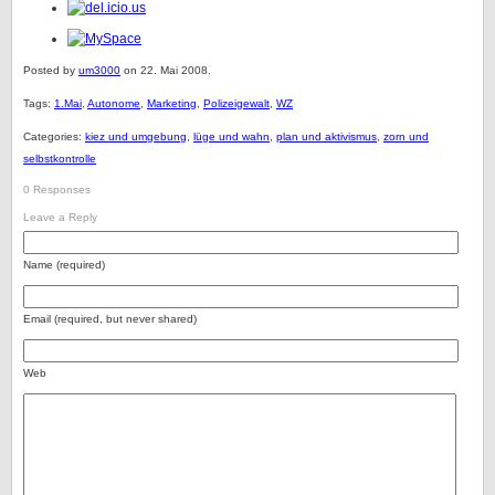
Posted by
um3000
on 22. Mai 2008.
Tags:
1.Mai
,
Autonome
,
Marketing
,
Polizeigewalt
,
WZ
Categories:
kiez und umgebung
,
lüge und wahn
,
plan und aktivismus
,
zorn und
selbstkontrolle
0 Responses
Leave a Reply
Name (required)
Email (required, but never shared)
Web