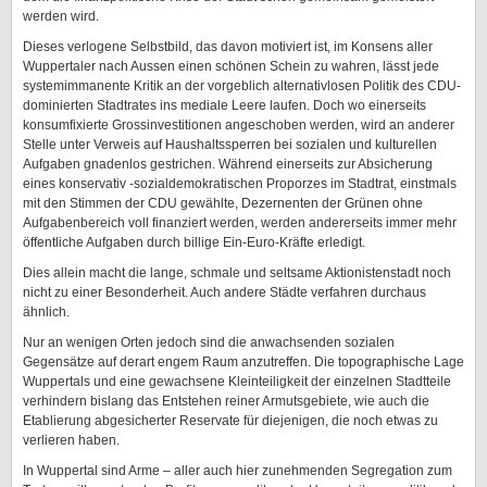
werden wird.
Dieses verlogene Selbstbild, das davon motiviert ist, im Konsens aller
Wuppertaler nach Aussen einen schönen Schein zu wahren, lässt jede
systemimmanente Kritik an der vorgeblich alternativlosen Politik des CDU-
dominierten Stadtrates ins mediale Leere laufen. Doch wo einerseits
konsumfixierte Grossinvestitionen angeschoben werden, wird an anderer
Stelle unter Verweis auf Haushaltssperren bei sozialen und kulturellen
Aufgaben gnadenlos gestrichen. Während einerseits zur Absicherung
eines konservativ -sozialdemokratischen Proporzes im Stadtrat, einstmals
mit den Stimmen der CDU gewählte, Dezernenten der Grünen ohne
Aufgabenbereich voll finanziert werden, werden andererseits immer mehr
öffentliche Aufgaben durch billige Ein-Euro-Kräfte erledigt.
Dies allein macht die lange, schmale und seltsame Aktionistenstadt noch
nicht zu einer Besonderheit. Auch andere Städte verfahren durchaus
ähnlich.
Nur an wenigen Orten jedoch sind die anwachsenden sozialen
Gegensätze auf derart engem Raum anzutreffen. Die topographische Lage
Wuppertals und eine gewachsene Kleinteiligkeit der einzelnen Stadtteile
verhindern bislang das Entstehen reiner Armutsgebiete, wie auch die
Etablierung abgesicherter Reservate für diejenigen, die noch etwas zu
verlieren haben.
In Wuppertal sind Arme – aller auch hier zunehmenden Segregation zum