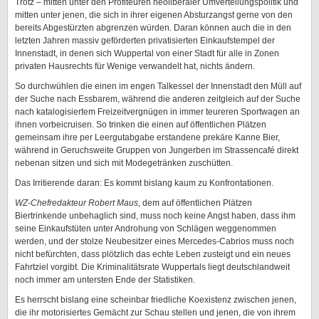
Trotz – mitten unter den Profiteuren neoliberaler Umverteilungspolitik und
mitten unter jenen, die sich in ihrer eigenen Absturzangst gerne von den
bereits Abgestürzten abgrenzen würden. Daran können auch die in den
letzten Jahren massiv geförderten privatisierten Einkaufstempel der
Innenstadt, in denen sich Wuppertal von einer Stadt für alle in Zonen
privaten Hausrechts für Wenige verwandelt hat, nichts ändern.
So durchwühlen die einen im engen Talkessel der Innenstadt den Müll auf
der Suche nach Essbarem, während die anderen zeitgleich auf der Suche
nach katalogisiertem Freizeitvergnügen in immer teureren Sportwagen an
ihnen vorbeicruisen. So trinken die einen auf öffentlichen Plätzen
gemeinsam ihre per Leergutabgabe erstandene prekäre Kanne Bier,
während in Geruchsweite Gruppen von Jungerben im Strassencafé direkt
nebenan sitzen und sich mit Modegetränken zuschütten.
Das Irritierende daran: Es kommt bislang kaum zu Konfrontationen.
WZ-Chefredakteur Robert Maus
, dem auf öffentlichen Plätzen
Biertrinkende unbehaglich sind, muss noch keine Angst haben, dass ihm
seine Einkaufstüten unter Androhung von Schlägen weggenommen
werden, und der stolze Neubesitzer eines Mercedes-Cabrios muss noch
nicht befürchten, dass plötzlich das echte Leben zusteigt und ein neues
Fahrtziel vorgibt. Die Kriminalitätsrate Wuppertals liegt deutschlandweit
noch immer am untersten Ende der Statistiken.
Es herrscht bislang eine scheinbar friedliche Koexistenz zwischen jenen,
die ihr motorisiertes Gemächt zur Schau stellen und jenen, die von ihrem