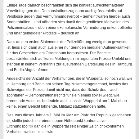
Einige Tage danach beschränkten sich die konkret aufrechterhaltenen
Vorwürfe gegen den Demonstrationszug dann auch grösstenteils auf
Verstösse gegen das Vermummungsverbot – gemeint waren hierbei auch
Sonnenbrillen – und näherten sich damit der eigentlichen Motivation des
Polizeieinsatzes – eben einer exemplarische Verhinderung unkontrollierter
und unangemeldeter Proteste – deutlich an.
Dass an den ersten Statements der Polizeiführung wenig dran gewesen
ist, liess sich dann auch aus einer nur geringen medialen Aufmerksamkeit
für das Geschehen am Ostersbaum herauslesen. Die Berichte
beschränkten sich auf kurze Meldungen im regionalen Presse-Umfeld und
standen in keinem Verhältnis zur ausufernden Darstellung des in Hamburg
und Berlin Abgelaufenen.
Angesichts der Anzahl der Verhaftungen, die in Wuppertal so hoch war, wie
in Hamburg und Berlin am selben Tag zusammengerechnet, bewies das
Schweigen der Presse damit nicht nur, dass der Schutz des – auch
spontanen – Demonstrationsrechts für sie niemals soviel wiegt, wie
brennende Autos, es bedeutete auch, dass in Wuppertal am 1.Mai eben
keine, einen Bericht lohnende, Militanz stattgefunden hatte.
Das, was dieses Jahr am 1. Mai im Kiez am Platz der Republik geschehen
ist, stellte jedoch nur einen neuen Höhepunkt konfrontativer
Ordnungspolitik dar, die in Wuppertal seit einiger Zeit nicht-konformen
Verhaltensweisen zuteil wird.