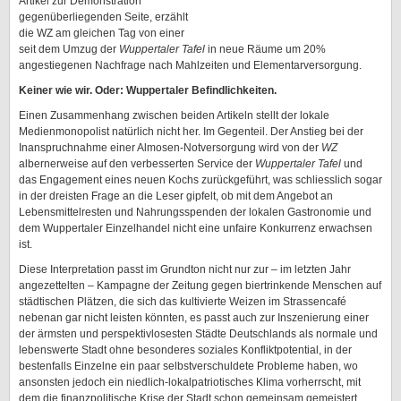
Artikel zur Demonstration
gegenüberliegenden Seite, erzählt
die WZ am gleichen Tag von einer
seit dem Umzug der
Wuppertaler Tafel
in neue Räume um 20%
angestiegenen Nachfrage nach Mahlzeiten und Elementarversorgung.
Keiner wie wir. Oder: Wuppertaler Befindlichkeiten.
Einen Zusammenhang zwischen beiden Artikeln stellt der lokale
Medienmonopolist natürlich nicht her. Im Gegenteil. Der Anstieg bei der
Inanspruchnahme einer Almosen-Notversorgung wird von der
WZ
albernerweise auf den verbesserten Service der
Wuppertaler Tafel
und
das Engagement eines neuen Kochs zurückgeführt, was schliesslich sogar
in der dreisten Frage an die Leser gipfelt, ob mit dem Angebot an
Lebensmittelresten und Nahrungsspenden der lokalen Gastronomie und
dem Wuppertaler Einzelhandel nicht eine unfaire Konkurrenz erwachsen
ist.
Diese Interpretation passt im Grundton nicht nur zur – im letzten Jahr
angezettelten – Kampagne der Zeitung gegen biertrinkende Menschen auf
städtischen Plätzen, die sich das kultivierte Weizen im Strassencafé
nebenan gar nicht leisten könnten, es passt auch zur Inszenierung einer
der ärmsten und perspektivlosesten Städte Deutschlands als normale und
lebenswerte Stadt ohne besonderes soziales Konfliktpotential, in der
bestenfalls Einzelne ein paar selbstverschuldete Probleme haben, wo
ansonsten jedoch ein niedlich-lokalpatriotisches Klima vorherrscht, mit
dem die finanzpolitische Krise der Stadt schon gemeinsam gemeistert