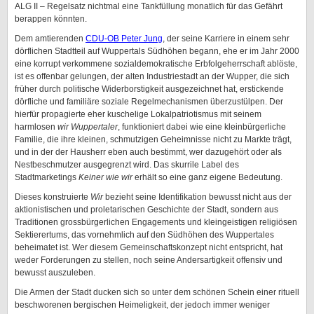
ALG II – Regelsatz nichtmal eine Tankfüllung monatlich für das Gefährt
berappen könnten.
Dem amtierenden
CDU-OB Peter Jung
, der seine Karriere in einem sehr
dörflichen Stadtteil auf Wuppertals Südhöhen begann, ehe er im Jahr 2000
eine korrupt verkommene sozialdemokratische Erbfolgeherrschaft ablöste,
ist es offenbar gelungen, der alten Industriestadt an der Wupper, die sich
früher durch politische Widerborstigkeit ausgezeichnet hat, erstickende
dörfliche und familiäre soziale Regelmechanismen überzustülpen. Der
hierfür propagierte eher kuschelige Lokalpatriotismus mit seinem
harmlosen
wir Wuppertaler
, funktioniert dabei wie eine kleinbürgerliche
Familie, die ihre kleinen, schmutzigen Geheimnisse nicht zu Markte trägt,
und in der der Hausherr eben auch bestimmt, wer dazugehört oder als
Nestbeschmutzer ausgegrenzt wird. Das skurrile Label des
Stadtmarketings
Keiner wie wir
erhält so eine ganz eigene Bedeutung.
Dieses konstruierte
Wir
bezieht seine Identifikation bewusst nicht aus der
aktionistischen und proletarischen Geschichte der Stadt, sondern aus
Traditionen grossbürgerlichen Engagements und kleingeistigen religiösen
Sektierertums, das vornehmlich auf den Südhöhen des Wuppertales
beheimatet ist. Wer diesem Gemeinschaftskonzept nicht entspricht, hat
weder Forderungen zu stellen, noch seine Andersartigkeit offensiv und
bewusst auszuleben.
Die Armen der Stadt ducken sich so unter dem schönen Schein einer rituell
beschworenen bergischen Heimeligkeit, der jedoch immer weniger