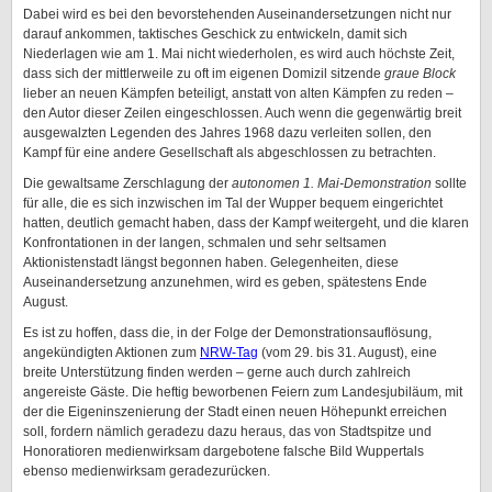
Dabei wird es bei den bevorstehenden Auseinandersetzungen nicht nur
darauf ankommen, taktisches Geschick zu entwickeln, damit sich
Niederlagen wie am 1. Mai nicht wiederholen, es wird auch höchste Zeit,
dass sich der mittlerweile zu oft im eigenen Domizil sitzende
graue Block
lieber an neuen Kämpfen beteiligt, anstatt von alten Kämpfen zu reden –
den Autor dieser Zeilen eingeschlossen. Auch wenn die gegenwärtig breit
ausgewalzten Legenden des Jahres 1968 dazu verleiten sollen, den
Kampf für eine andere Gesellschaft als abgeschlossen zu betrachten.
Die gewaltsame Zerschlagung der
autonomen 1. Mai-Demonstration
sollte
für alle, die es sich inzwischen im Tal der Wupper bequem eingerichtet
hatten, deutlich gemacht haben, dass der Kampf weitergeht, und die klaren
Konfrontationen in der langen, schmalen und sehr seltsamen
Aktionistenstadt längst begonnen haben. Gelegenheiten, diese
Auseinandersetzung anzunehmen, wird es geben, spätestens Ende
August.
Es ist zu hoffen, dass die, in der Folge der Demonstrationsauflösung,
angekündigten Aktionen zum
NRW-Tag
(vom 29. bis 31. August), eine
breite Unterstützung finden werden – gerne auch durch zahlreich
angereiste Gäste. Die heftig beworbenen Feiern zum Landesjubiläum, mit
der die Eigeninszenierung der Stadt einen neuen Höhepunkt erreichen
soll, fordern nämlich geradezu dazu heraus, das von Stadtspitze und
Honoratioren medienwirksam dargebotene falsche Bild Wuppertals
ebenso medienwirksam geradezurücken.