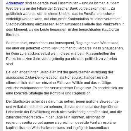
Ackermann
sind es gerade zwei Fussminuten – und da ist man auf dem
Weg bereits an der Filiale der
Dresdner Bank
vorbeigekommen… Zu
gefährlich wäre es, sich in einem Umfeld, das im Ernstfall nur schwer
verteidigt werden kann, auf eine echte Konfrontation mit einer verarmten
Stadtbevölkerung einzulassen. Nicht umsonst eskalierte das Punktreffen in
dem Moment, als die Leute begannen, in den benachbarten
Kaufhof
zu
flüchten.
So betrachtet, erscheint es nur konsequent, Regungen von Widerstand,
die über ein jederzeit kontrollier- und manipulierbares Mass hinausgehen,
im Keim zu ersticken, selbst wenn diese, wie beim Klassentreffen der
Punks im letzten Jahr, vordergründig gar nicht als politisch zu verorten
sind.
Bei den angeführten Beispielen mit der gewaltsamen Auflösung der
autonomen 1.Mai-Demonstration
als Höhepunkt, handelt es sich
offensichtlich nicht um einzelne Fälle von Willkür und das zufällige
zeitliche Aufeinandertreffen verschiedener Ereignisse. Es handelt sich um
eine konkrete Strategie der Kontrolle und Repression.
Der Stadtspitze scheint es darum zu gehen, jenen jegliche Bewegungs-
und Artikulationsfreiheit zu nehmen, die von der medial durchgeführten
Lobotomie der Bevölkerung noch nicht vollständig betroffen sind, und die –
zumindest theoretisch – in der Lage sein könnten, allmonatlich
regierungsseitig vorgetragene siegreich umgesetzte Fünfjahrespläne
kapitalistischen Wirtschaftwachstums und tagtäglich tausendfach