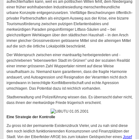
aufrechterhalten kann, weil es am politischen Willen fehlt, dem Niedergang
einer früher wohlhabenden Industriesiedlung menschenfreundliche
urbane Konzepte entgegenzusetzen. Vielfältige Beschwörungen öffentlich-
privater Partnerschaften als einzigem Ausweg aus der Krise, eine bizarre
Tourismusförderung zwischen putzigen Elefantenbabies und
merkwürdigen Paraden pinguinförmiger Litfass-Säulen und – bei
gleichzeitigem Wehklagen über den städtischen Haushalt – in den Arsch
immer gleicher Grossinvestoren geblasene Mittel sind die alleinigen Mittel
auf die sich die örtliche Lokalpolitik beschränkt.
Der Widerspruch zwischen einer mantraartig herbeigeredeten und -
geschriebenen “lebenswerten Stadt im Grünen” und der sozialen Realität
einer immer grösseren Zahl Wuppertaler nimmt auf diese Weise
unaufhaltsam zu. Niemand kann garantieren, dass die fragile Harmonie
andauert, und Autoagression und Resignation der Verarmten nicht doch
irgendwann in berechtigte Konfliktbereitschaft und echte Agression
umschlagen. Das Potential dazu ist reichlich vorhanden.
Stadtverwaltung und Polizeiführung wissen das. Es überrascht daher nicht,
dass ihnen der merkwürdige Friede trügerisch erscheint.
Eine Strategie der Kontrolle
Zu gross ist der permanente Existenzdruck Vieler, und zu nah sind diese
den noch leidlich funktionierenden Konsumzonen und Finanzplätzen der
Stadt. Von der Elberfelder ARGE bis zum lokalen Geldspeicher eines
Josef