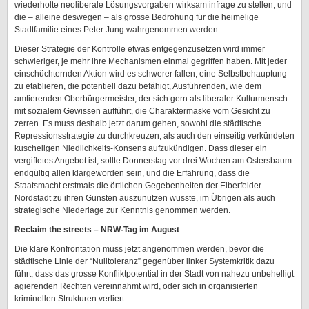
wiederholte neoliberale Lösungsvorgaben wirksam infrage zu stellen, und
die – alleine deswegen – als grosse Bedrohung für die heimelige
Stadtfamilie eines Peter Jung wahrgenommen werden.
Dieser Strategie der Kontrolle etwas entgegenzusetzen wird immer
schwieriger, je mehr ihre Mechanismen einmal gegriffen haben. Mit jeder
einschüchternden Aktion wird es schwerer fallen, eine Selbstbehauptung
zu etablieren, die potentiell dazu befähigt, Ausführenden, wie dem
amtierenden Oberbürgermeister, der sich gern als liberaler Kulturmensch
mit sozialem Gewissen aufführt, die Charaktermaske vom Gesicht zu
zerren. Es muss deshalb jetzt darum gehen, sowohl die städtische
Repressionsstrategie zu durchkreuzen, als auch den einseitig verkündeten
kuscheligen Niedlichkeits-Konsens aufzukündigen. Dass dieser ein
vergiftetes Angebot ist, sollte Donnerstag vor drei Wochen am Ostersbaum
endgültig allen klargeworden sein, und die Erfahrung, dass die
Staatsmacht erstmals die örtlichen Gegebenheiten der Elberfelder
Nordstadt zu ihren Gunsten auszunutzen wusste, im Übrigen als auch
strategische Niederlage zur Kenntnis genommen werden.
Reclaim the streets – NRW-Tag im August
Die klare Konfrontation muss jetzt angenommen werden, bevor die
städtische Linie der “Nulltoleranz” gegenüber linker Systemkritik dazu
führt, dass das grosse Konfliktpotential in der Stadt von nahezu unbehelligt
agierenden Rechten vereinnahmt wird, oder sich in organisierten
kriminellen Strukturen verliert.