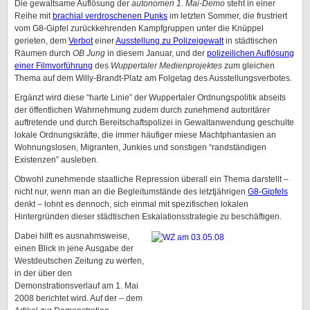
Die gewaltsame Auflösung der
autonomen 1. Mai-Demo
steht in einer
Reihe mit
brachial verdroschenen Punks
im letzten Sommer, die frustriert
vom G8-Gipfel zurückkehrenden Kampfgruppen unter die Knüppel
gerieten, dem
Verbot
einer
Ausstellung zu Polizeigewalt
in städtischen
Räumen durch
OB Jung
in diesem Januar, und der
polizeilichen Auflösung
einer Filmvorführung
des
Wuppertaler Medienprojektes
zum gleichen
Thema auf dem Willy-Brandt-Platz am Folgetag des Ausstellungsverbotes.
Ergänzt wird diese “harte Linie” der Wuppertaler Ordnungspolitik abseits
der öffentlichen Wahrnehmung zudem durch zunehmend autoritärer
auftretende und durch Bereitschaftspolizei in Gewaltanwendung geschulte
lokale Ordnungskräfte, die immer häufiger miese Machtphantasien an
Wohnungslosen, Migranten, Junkies und sonstigen “randständigen
Existenzen” ausleben.
Obwohl zunehmende staatliche Repression überall ein Thema darstellt –
nicht nur, wenn man an die Begleitumstände des letztjährigen
G8-Gipfels
denkt – lohnt es dennoch, sich einmal mit spezifischen lokalen
Hintergründen dieser städtischen Eskalationsstrategie zu beschäftigen.
Dabei hilft es ausnahmsweise,
einen Blick in jene Ausgabe der
Westdeutschen Zeitung zu werfen,
in der über den
Demonstrationsverlauf am 1. Mai
2008 berichtet wird. Auf der – dem