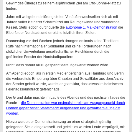
Gewirr des Ölbergs zu seinem alljährlichen Ziel am Otto-Böhne-Platz zu
finden.
Jahre mit weitgehend störungsfreien Verläufen wechselten sich ab mit
Jahren voller kleinerer Scharmützel um Raumgewinne und wandernde
Kessel. Stets jedoch durchquerte die
autonome 1. Mai-Demonstration
die
Elberfelder Nordstadt und erreichte letztlich ihren Zielort.
Donnerstag vor drei Wochen jedoch drangen erstmals keine Traditions-
Rufe nach internationaler Solidarität und keine Forderungen nach
plötzlicher Umverteilung gesellschaftlicher Reichtümer durch die
geöffneten Fenster der Nordstadtquartiere.
Nicht, dass darauf alllzu gespannt darauf gewartet worden wäre.
Am Abend jedoch, als in ersten Medienberichten aus Hamburg und Berlin
die vorbereitete Empörung über Chaoten und Gewalttäter aus dem Archiv
der Sender geholt wurde, wurde langsam klar, dass etwas im heimischen
Feiertagssoundtrack gefehlt hatte.
Der Grund dafür machte im Laufe des Abends und des nächsten Tages die
Runde –
die Demonstration war erstmals bereits am Ausgangspunkt durch
Horden gepanzerter Staatsmacht aufgehalten und gewaltsam aufgelöst
worden
.
Hierzu wurde der Demonstrationszug an einer strategisch günstig
gelegenen Stelle eingekesselt und geteilt, es wurden Leute verprügelt, mit