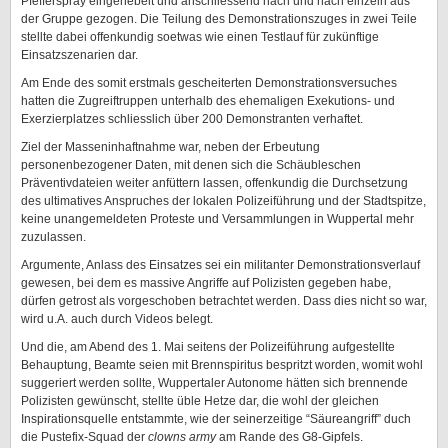
Pfefferspray eingenebelt und anschliessend nach und nach einzeln aus
der Gruppe gezogen. Die Teilung des Demonstrationszuges in zwei Teile
stellte dabei offenkundig soetwas wie einen Testlauf für zukünftige
Einsatzszenarien dar.
Am Ende des somit erstmals gescheiterten Demonstrationsversuches
hatten die Zugreiftruppen unterhalb des ehemaligen Exekutions- und
Exerzierplatzes schliesslich über 200 Demonstranten verhaftet.
Ziel der Masseninhaftnahme war, neben der Erbeutung
personenbezogener Daten, mit denen sich die Schäubleschen
Präventivdateien weiter anfüttern lassen, offenkundig die Durchsetzung
des ultimatives Anspruches der lokalen Polizeiführung und der Stadtspitze,
keine unangemeldeten Proteste und Versammlungen in Wuppertal mehr
zuzulassen.
Argumente, Anlass des Einsatzes sei ein militanter Demonstrationsverlauf
gewesen, bei dem es massive Angriffe auf Polizisten gegeben habe,
dürfen getrost als vorgeschoben betrachtet werden. Dass dies nicht so war,
wird u.A. auch durch Videos belegt.
Und die, am Abend des 1. Mai seitens der Polizeiführung aufgestellte
Behauptung, Beamte seien mit Brennspiritus bespritzt worden, womit wohl
suggeriert werden sollte, Wuppertaler Autonome hätten sich brennende
Polizisten gewünscht, stellte üble Hetze dar, die wohl der gleichen
Inspirationsquelle entstammte, wie der seinerzeitige “Säureangriff” duch
die Pustefix-Squad der
clowns army
am Rande des G8-Gipfels.