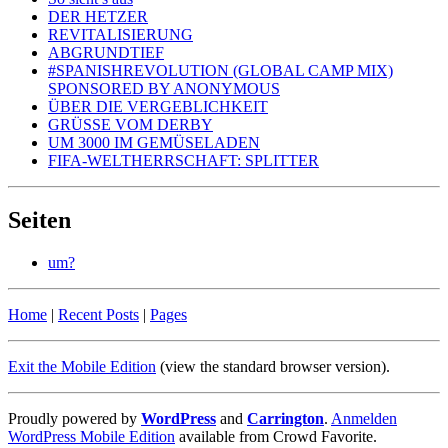
DER HETZER
REVITALISIERUNG
ABGRUNDTIEF
#SPANISHREVOLUTION (GLOBAL CAMP MIX)
SPONSORED BY ANONYMOUS
ÜBER DIE VERGEBLICHKEIT
GRÜSSE VOM DERBY
UM 3000 IM GEMÜSELADEN
FIFA-WELTHERRSCHAFT: SPLITTER
Seiten
um?
Home
|
Recent Posts
|
Pages
Exit the Mobile Edition
(view the standard browser version)
.
Proudly powered by
WordPress
and
Carrington
.
Anmelden
WordPress Mobile Edition
available from Crowd Favorite.