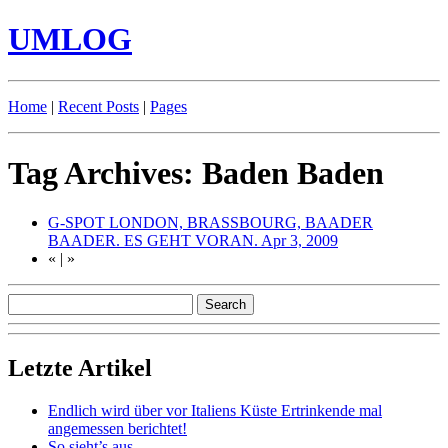
UMLOG
Home
|
Recent Posts
|
Pages
Tag Archives: Baden Baden
G-SPOT LONDON, BRASSBOURG, BAADER
BAADER. ES GEHT VORAN.
Apr 3, 2009
«
|
»
Letzte Artikel
Endlich wird über vor Italiens Küste Ertrinkende mal
angemessen berichtet!
So sieht’s aus