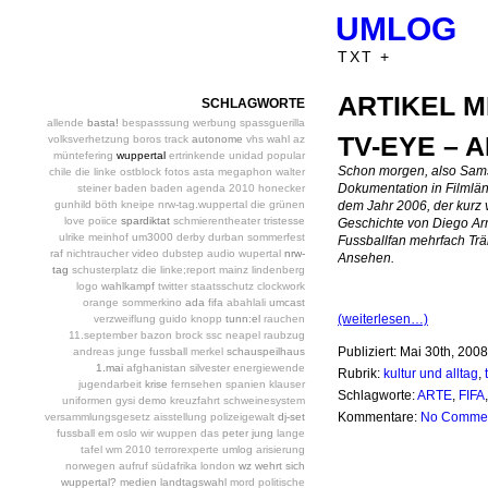
UMLOG
TXT +
ARTIKEL M
SCHLAGWORTE
allende
basta!
bespasssung
werbung
spassguerilla
TV-EYE – 
volksverhetzung
boros
track
autonome
vhs
wahl
az
müntefering
wuppertal
ertrinkende
unidad popular
Schon morgen, also Sams
chile
die linke
ostblock
fotos
asta
megaphon
walter
Dokumentation in Filmlä
steiner
baden baden
agenda 2010
honecker
gunhild böth
kneipe
nrw-tag.wuppertal
die grünen
dem Jahr 2006, der kurz v
love poiice
spardiktat
schmierentheater
tristesse
Geschichte von Diego Ar
ulrike meinhof
um3000
derby
durban
sommerfest
Fussballfan mehrfach Trä
raf
nichtraucher
video
dubstep
audio
wupertal
nrw-
Ansehen.
tag
schusterplatz
die linke;report mainz
lindenberg
logo
wahlkampf
twitter
staatsschutz
clockwork
orange
sommerkino
ada
fifa
abahlali
umcast
(weiterlesen…)
verzweiflung
guido knopp
tunn:el
rauchen
11.september
bazon brock
ssc neapel
raubzug
Publiziert: Mai 30th, 2008
andreas junge
fussball
merkel
schauspeilhaus
1.mai
afghanistan
silvester
energiewende
Rubrik:
kultur und alltag
,
jugendarbeit
krise
fernsehen
spanien
klauser
Schlagworte:
ARTE
,
FIFA
uniformen
gysi
demo
kreuzfahrt
schweinesystem
Kommentare:
No Comme
versammlungsgesetz
aisstellung
polizeigewalt
dj-set
fussball em
oslo
wir wuppen das
peter jung
lange
tafel
wm 2010
terrorexperte
umlog
arisierung
norwegen
aufruf
südafrika
london
wz
wehrt sich
wuppertal?
medien
landtagswahl
mord
politische