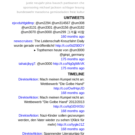
justiz
neujahr
pina bausch
partisanen
che
sponsoring
michael jackson
schlager
lesung
bundeswehr
maradona
gemüseladen
freie kultur
UMTWEETS
ejxvduhfgidlmp
:
@um2294 @um314567 @um308
@um3131 @um3301 @um3156 @um3182
@um3070 @um3000 @um299 그겨울 바람
160 months ago
newscruises
:
The Leidenschaft-Kreuzfahrt Daily
wurde gerade veröffentlicht!
http://t.co/0d25l0OY
▸ Topthemen heute von @um3000
@ginpi_germany
175 months ago
tahaicjbyg7
:
@um3000
http://t.co/Ng0gWkVK
175 months ago
TIMELINE
DirekteAktion
:
Mach meinen Kumpel nicht an:
Wettbewerb "Die Gelbe Hand"
http://t.co/OwIHqnJD
168 months ago
DirekteAktion
:
Mach meinen Kumpel nicht an:
Wettbewerb "Die Gelbe Hand" 2012/2013
http://t.co/IqGEHXSU
168 months ago
DirekteAktion
:
Nazi-Kinder sollen gezwungen
werden, den Vater wieder zu sehen !(Klick für
mehr)
http://t.co/IygleJ1Z
168 months ago
DirekteAktion
:
Spannender Literaturtipp für