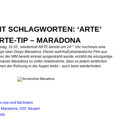
IT SCHLAGWORTEN: ‘ARTE’
ARTE-TIP – MARADONA
tag, 31.05., wiederholt ARTE bereits um 14°° Uhr nochmals eine
nge über Diego Maradona. Dieser wahrhaft phantastische Film aus
or der WM bereits einmal ausgestrahlt wurde, erzählt die einzigartige
mando Maradona so voller Anteilnahme, dass es jedem wirklichen
nen der Rührung in die Augen treibt – auch beim wiederholten
tv-eye und flat brains
,
Maradona
,
SSC Neapel
nts
.