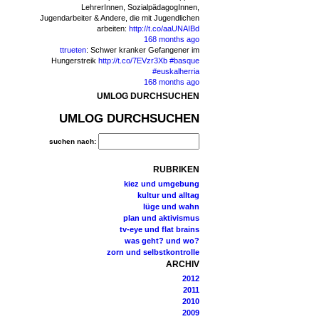
LehrerInnen, SozialpädagogInnen,
Jugendarbeiter & Andere, die mit Jugendlichen
arbeiten:
http://t.co/aaUNAIBd
168 months ago
ttrueten
:
Schwer kranker Gefangener im
Hungerstreik
http://t.co/7EVzr3Xb
#basque
#euskalherria
168 months ago
UMLOG DURCHSUCHEN
UMLOG DURCHSUCHEN
suchen nach:
RUBRIKEN
kiez und umgebung
kultur und alltag
lüge und wahn
plan und aktivismus
tv-eye und flat brains
was geht? und wo?
zorn und selbstkontrolle
ARCHIV
2012
2011
2010
2009