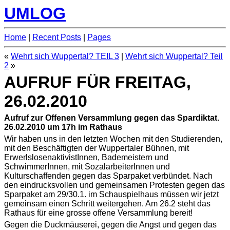
UMLOG
Home
|
Recent Posts
|
Pages
«
Wehrt sich Wuppertal? TEIL 3
|
Wehrt sich Wuppertal? Teil
2
»
AUFRUF FÜR FREITAG,
26.02.2010
Aufruf zur Offenen Versammlung gegen das Spardiktat.
26.02.2010 um 17h im Rathaus
Wir haben uns in den letzten Wochen mit den Studierenden,
mit den Beschäftigten der Wuppertaler Bühnen, mit
ErwerlslosenaktivistInnen, Bademeistern und
SchwimmerInnen, mit SozalarbeiterInnen und
Kulturschaffenden gegen das Sparpaket verbündet. Nach
den eindrucksvollen und gemeinsamen Protesten gegen das
Sparpaket am 29/30.1. im Schauspielhaus müssen wir jetzt
gemeinsam einen Schritt weitergehen. Am 26.2 steht das
Rathaus für eine grosse offene Versammlung bereit!
Gegen die Duckmäuserei, gegen die Angst und gegen das