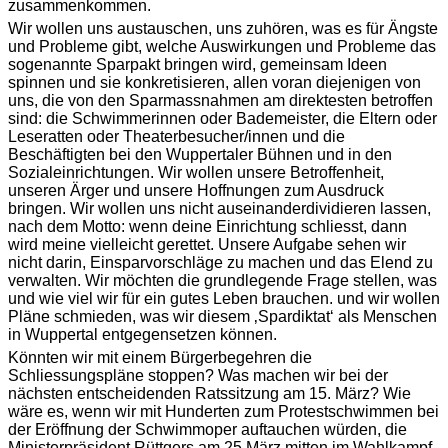
zusammenkommen.
Wir wollen uns austauschen, uns zuhören, was es für Ängste
und Probleme gibt, welche Auswirkungen und Probleme das
sogenannte Sparpakt bringen wird, gemeinsam Ideen
spinnen und sie konkretisieren, allen voran diejenigen von
uns, die von den Sparmassnahmen am direktesten betroffen
sind: die Schwimmerinnen oder Bademeister, die Eltern oder
Leseratten oder Theaterbesucher/innen und die
Beschäftigten bei den Wuppertaler Bühnen und in den
Sozialeinrichtungen. Wir wollen unsere Betroffenheit,
unseren Ärger und unsere Hoffnungen zum Ausdruck
bringen. Wir wollen uns nicht auseinanderdividieren lassen,
nach dem Motto: wenn deine Einrichtung schliesst, dann
wird meine vielleicht gerettet. Unsere Aufgabe sehen wir
nicht darin, Einsparvorschläge zu machen und das Elend zu
verwalten. Wir möchten die grundlegende Frage stellen, was
und wie viel wir für ein gutes Leben brauchen. und wir wollen
Pläne schmieden, was wir diesem ‚Spardiktat‘ als Menschen
in Wuppertal entgegensetzen können.
Könnten wir mit einem Bürgerbegehren die
Schliessungspläne stoppen? Was machen wir bei der
nächsten entscheidenden Ratssitzung am 15. März? Wie
wäre es, wenn wir mit Hunderten zum Protestschwimmen bei
der Eröffnung der Schwimmoper auftauchen würden, die
Ministerpräsident Rüttgers am 25.März mitten im Wahlkampf