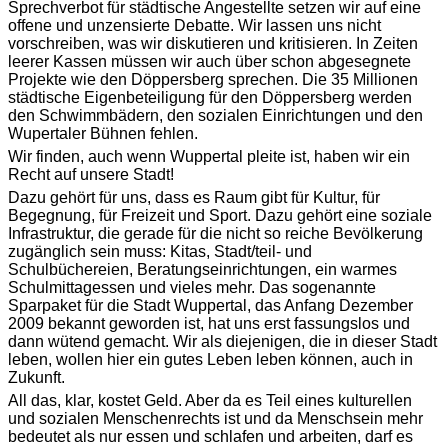
Sprechverbot für städtische Angestellte setzen wir auf eine
offene und unzensierte Debatte. Wir lassen uns nicht
vorschreiben, was wir diskutieren und kritisieren. In Zeiten
leerer Kassen müssen wir auch über schon abgesegnete
Projekte wie den Döppersberg sprechen. Die 35 Millionen
städtische Eigenbeteiligung für den Döppersberg werden
den Schwimmbädern, den sozialen Einrichtungen und den
Wupertaler Bühnen fehlen.
Wir finden, auch wenn Wuppertal pleite ist, haben wir ein
Recht auf unsere Stadt!
Dazu gehört für uns, dass es Raum gibt für Kultur, für
Begegnung, für Freizeit und Sport. Dazu gehört eine soziale
Infrastruktur, die gerade für die nicht so reiche Bevölkerung
zugänglich sein muss: Kitas, Stadt/teil- und
Schulbüchereien, Beratungseinrichtungen, ein warmes
Schulmittagessen und vieles mehr. Das sogenannte
Sparpaket für die Stadt Wuppertal, das Anfang Dezember
2009 bekannt geworden ist, hat uns erst fassungslos und
dann wütend gemacht. Wir als diejenigen, die in dieser Stadt
leben, wollen hier ein gutes Leben leben können, auch in
Zukunft.
All das, klar, kostet Geld. Aber da es Teil eines kulturellen
und sozialen Menschenrechts ist und da Menschsein mehr
bedeutet als nur essen und schlafen und arbeiten, darf es