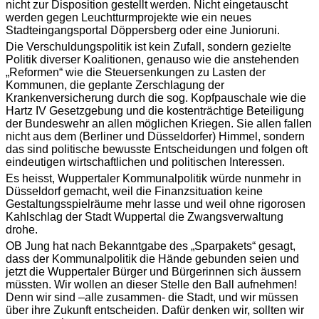
nicht zur Disposition gestellt werden. Nicht eingetauscht
werden gegen Leuchtturmprojekte wie ein neues
Stadteingangsportal Döppersberg oder eine Junioruni.
Die Verschuldungspolitik ist kein Zufall, sondern gezielte
Politik diverser Koalitionen, genauso wie die anstehenden
„Reformen“ wie die Steuersenkungen zu Lasten der
Kommunen, die geplante Zerschlagung der
Krankenversicherung durch die sog. Kopfpauschale wie die
Hartz IV Gesetzgebung und die kostenträchtige Beteiligung
der Bundeswehr an allen möglichen Kriegen. Sie allen fallen
nicht aus dem (Berliner und Düsseldorfer) Himmel, sondern
das sind politische bewusste Entscheidungen und folgen oft
eindeutigen wirtschaftlichen und politischen Interessen.
Es heisst, Wuppertaler Kommunalpolitik würde nunmehr in
Düsseldorf gemacht, weil die Finanzsituation keine
Gestaltungsspielräume mehr lasse und weil ohne rigorosen
Kahlschlag der Stadt Wuppertal die Zwangsverwaltung
drohe.
OB Jung hat nach Bekanntgabe des „Sparpakets“ gesagt,
dass der Kommunalpolitik die Hände gebunden seien und
jetzt die Wuppertaler Bürger und Bürgerinnen sich äussern
müssten. Wir wollen an dieser Stelle den Ball aufnehmen!
Denn wir sind –alle zusammen- die Stadt, und wir müssen
über ihre Zukunft entscheiden. Dafür denken wir, sollten wir