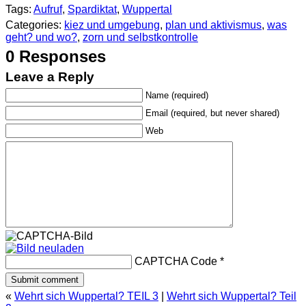
Tags:
Aufruf
,
Spardiktat
,
Wuppertal
Categories:
kiez und umgebung
,
plan und aktivismus
,
was
geht? und wo?
,
zorn und selbstkontrolle
0 Responses
Leave a Reply
Name (required)
Email (required, but never shared)
Web
CAPTCHA Code
*
«
Wehrt sich Wuppertal? TEIL 3
|
Wehrt sich Wuppertal? Teil